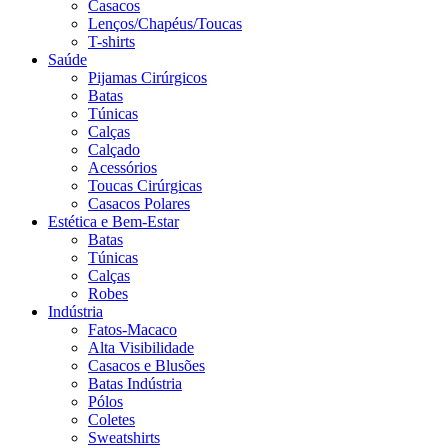
Casacos
Lenços/Chapéus/Toucas
T-shirts
Saúde
Pijamas Cirúrgicos
Batas
Túnicas
Calças
Calçado
Acessórios
Toucas Cirúrgicas
Casacos Polares
Estética e Bem-Estar
Batas
Túnicas
Calças
Robes
Indústria
Fatos-Macaco
Alta Visibilidade
Casacos e Blusões
Batas Indústria
Pólos
Coletes
Sweatshirts