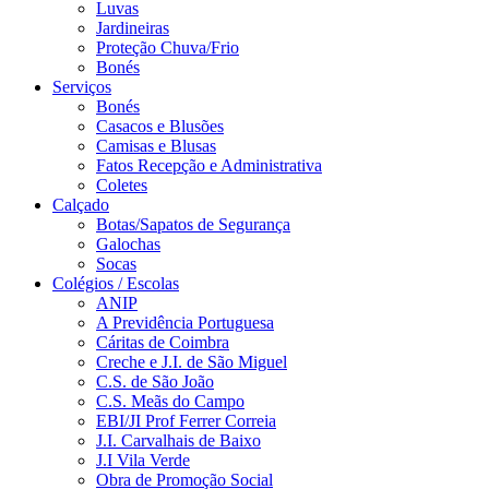
Luvas
Jardineiras
Proteção Chuva/Frio
Bonés
Serviços
Bonés
Casacos e Blusões
Camisas e Blusas
Fatos Recepção e Administrativa
Coletes
Calçado
Botas/Sapatos de Segurança
Galochas
Socas
Colégios / Escolas
ANIP
A Previdência Portuguesa
Cáritas de Coimbra
Creche e J.I. de São Miguel
C.S. de São João
C.S. Meãs do Campo
EBI/JI Prof Ferrer Correia
J.I. Carvalhais de Baixo
J.I Vila Verde
Obra de Promoção Social