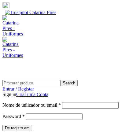
Portes grátis em compras superiores a 100€
Search
Entrar / Registar
Sign in
Criar uma Conta
Nome de utilizador ou email
*
Password
*
De registo em