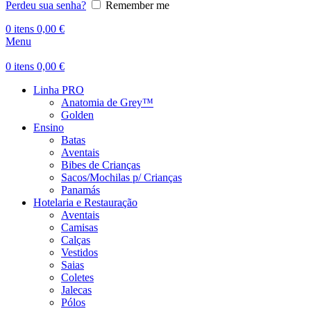
Perdeu sua senha?
Remember me
0
itens
0,00
€
Menu
0
itens
0,00
€
Linha PRO
Anatomia de Grey™
Golden
Ensino
Batas
Aventais
Bibes de Crianças
Sacos/Mochilas p/ Crianças
Panamás
Hotelaria e Restauração
Aventais
Camisas
Calças
Vestidos
Saias
Coletes
Jalecas
Pólos