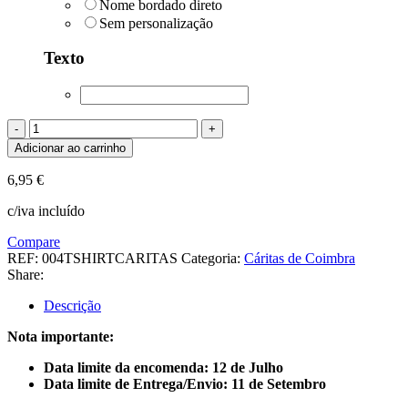
Nome bordado direto
Sem personalização
Texto
T-
shirt
Adicionar ao carrinho
Cáritas
de
6,95
€
Coimbra
quantidade
c/iva incluído
Compare
REF:
004TSHIRTCARITAS
Categoria:
Cáritas de Coimbra
Share:
Descrição
Nota importante:
Data limite da encomenda: 12 de Julho
Data limite de Entrega/Envio: 11 de Setembro