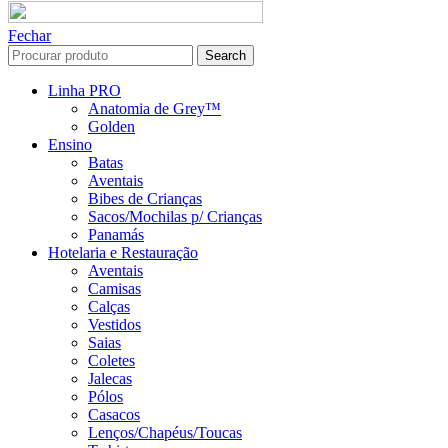
Fechar
Search
Linha PRO
Anatomia de Grey™
Golden
Ensino
Batas
Aventais
Bibes de Crianças
Sacos/Mochilas p/ Crianças
Panamás
Hotelaria e Restauração
Aventais
Camisas
Calças
Vestidos
Saias
Coletes
Jalecas
Pólos
Casacos
Lenços/Chapéus/Toucas