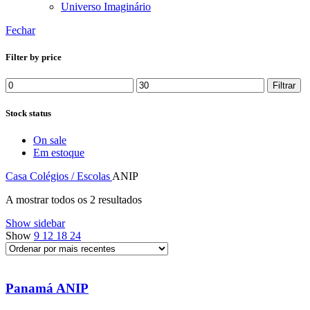
Universo Imaginário
Fechar
Filter by price
Preço
Preço
Filtrar
mínimo
máximo
Stock status
On sale
Em estoque
Casa
Colégios / Escolas
ANIP
Ordenado
A mostrar todos os 2 resultados
por
Show sidebar
mais
Show
9
12
18
24
recentes
Panamá ANIP