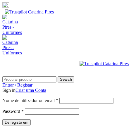
Portes grátis em compras superiores a 100€
Search
Entrar / Registar
Sign in
Criar uma Conta
Nome de utilizador ou email
*
Password
*
De registo em