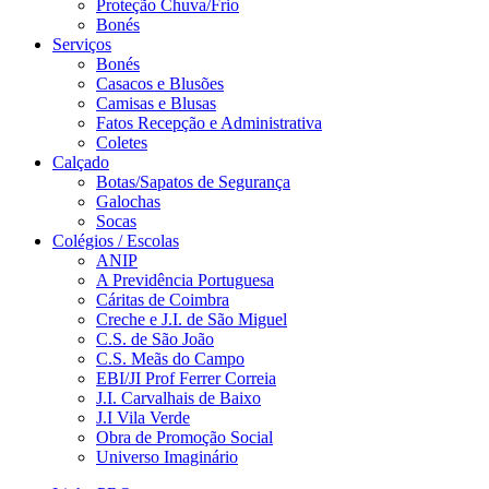
Proteção Chuva/Frio
Bonés
Serviços
Bonés
Casacos e Blusões
Camisas e Blusas
Fatos Recepção e Administrativa
Coletes
Calçado
Botas/Sapatos de Segurança
Galochas
Socas
Colégios / Escolas
ANIP
A Previdência Portuguesa
Cáritas de Coimbra
Creche e J.I. de São Miguel
C.S. de São João
C.S. Meãs do Campo
EBI/JI Prof Ferrer Correia
J.I. Carvalhais de Baixo
J.I Vila Verde
Obra de Promoção Social
Universo Imaginário