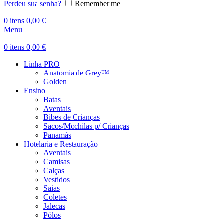
Perdeu sua senha?
Remember me
0
itens
0,00
€
Menu
0
itens
0,00
€
Linha PRO
Anatomia de Grey™
Golden
Ensino
Batas
Aventais
Bibes de Crianças
Sacos/Mochilas p/ Crianças
Panamás
Hotelaria e Restauração
Aventais
Camisas
Calças
Vestidos
Saias
Coletes
Jalecas
Pólos