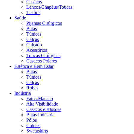
Casacos
Lenços/Chapéus/Toucas
T-shirts
Saúde
Pijamas Cirúrgicos
Batas
Túnicas
Calças
Calçado
Acessórios
Toucas Cirúrgicas
Casacos Polares
Estética e Bem-Estar
Batas
Túnicas
Calças
Robes
Indústria
Fatos-Macaco
Alta Visibilidade
Casacos e Blusões
Batas Indústria
Pólos
Coletes
Sweatshirts