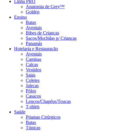
Linha PRO
Anatomia de Grey™
Golden
Ensino
Batas
Aventais
Bibes de Crianças
Sacos/Mochilas p/ Crianças
Panamás
Hotelaria e Restauração
Aventais
Camisas
Calças
Vestidos
Saias
Coletes
Jalecas
Pólos
Casacos
Lenços/Chapéus/Toucas
T-shirts
Saúde
Pijamas Cirúrgicos
Batas
Túnicas