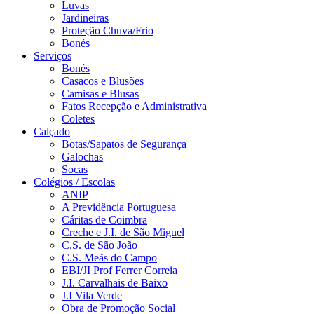
Luvas
Jardineiras
Proteção Chuva/Frio
Bonés
Serviços
Bonés
Casacos e Blusões
Camisas e Blusas
Fatos Recepção e Administrativa
Coletes
Calçado
Botas/Sapatos de Segurança
Galochas
Socas
Colégios / Escolas
ANIP
A Previdência Portuguesa
Cáritas de Coimbra
Creche e J.I. de São Miguel
C.S. de São João
C.S. Meãs do Campo
EBI/JI Prof Ferrer Correia
J.I. Carvalhais de Baixo
J.I Vila Verde
Obra de Promoção Social