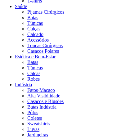
T-shirts
Saúde
Pijamas Cirúrgicos
Batas
Túnicas
Calças
Calçado
Acessórios
Toucas Cirúrgicas
Casacos Polares
Estética e Bem-Estar
Batas
Túnicas
Calças
Robes
Indústria
Fatos-Macaco
Alta Visibilidade
Casacos e Blusões
Batas Indústria
Pólos
Coletes
Sweatshirts
Luvas
Jardineiras