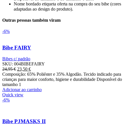
Nome bordado etiqueta oferta na compra do seu bibe (cores
adaptadas ao design do produto).
Outras pessoas também viram
-6%
Bibe FAIRY
Bibes c/ padrão
SKU:
004BIBEFAIRY
O
Preço
24,95
€
23,50
€
preço
atual
Composição: 65% Poliéster e 35% Algodão. Tecido indicado para
original
é:
crianças para maior conforto, higiene e durabilidade Disponível do
era:
23,50 €.
tamanho 1
24,95 €.
Adicionar ao carrinho
Quick view
-6%
Bibe PJMASKS II