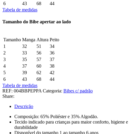
6
43
68
44
Tabela de medidas
Tamanho do Bibe apertar ao lado
Tamanho
Manga
Altura
Peito
1
32
51
34
2
33
56
36
3
35
57
37
4
37
60
38
5
39
62
42
6
43
68
44
Tabela de medidas
REF:
004BBPEPPA
Categoria:
Bibes c/ padrão
Share:
Descrição
Composição: 65% Poliéster e 35% Algodão.
Tecido indicado para crianças para maior conforto, higiene e
durabilidade
Disponível do tamanho 1 ao tamanho 6 anos