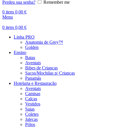
Perdeu sua senha?
Remember me
0
itens
0,00
€
Menu
0
itens
0,00
€
Linha PRO
Anatomia de Grey™
Golden
Ensino
Batas
Aventais
Bibes de Crianças
Sacos/Mochilas p/ Crianças
Panamás
Hotelaria e Restauração
Aventais
Camisas
Calças
Vestidos
Saias
Coletes
Jalecas
Pólos