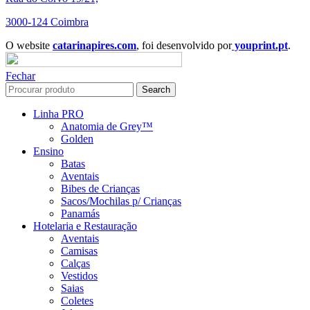
3000-124 Coimbra
O website
catarinapires.com
, foi desenvolvido por
youprint.pt
.
Fechar
Search
Linha PRO
Anatomia de Grey™
Golden
Ensino
Batas
Aventais
Bibes de Crianças
Sacos/Mochilas p/ Crianças
Panamás
Hotelaria e Restauração
Aventais
Camisas
Calças
Vestidos
Saias
Coletes