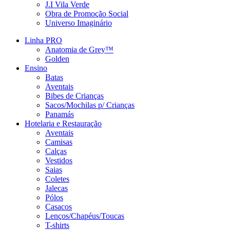
J.I Vila Verde
Obra de Promoção Social
Universo Imaginário
Linha PRO
Anatomia de Grey™
Golden
Ensino
Batas
Aventais
Bibes de Crianças
Sacos/Mochilas p/ Crianças
Panamás
Hotelaria e Restauração
Aventais
Camisas
Calças
Vestidos
Saias
Coletes
Jalecas
Pólos
Casacos
Lenços/Chapéus/Toucas
T-shirts