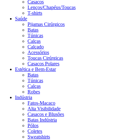
Casacos
Lenços/Chapéus/Toucas
T-shirts
Saúde
Pijamas Cirúrgicos
Batas
Túnicas
Calças
Calçado
Acessórios
Toucas Cirúrgicas
Casacos Polares
Estética e Bem-Estar
Batas
Túnicas
Calças
Robes
Indústria
Fatos-Macaco
Alta Visibilidade
Casacos e Blusões
Batas Indústria
Pólos
Coletes
Sweatshirts