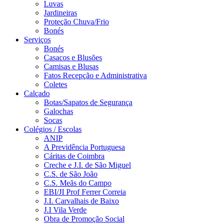
Luvas
Jardineiras
Proteção Chuva/Frio
Bonés
Serviços
Bonés
Casacos e Blusões
Camisas e Blusas
Fatos Recepção e Administrativa
Coletes
Calçado
Botas/Sapatos de Segurança
Galochas
Socas
Colégios / Escolas
ANIP
A Previdência Portuguesa
Cáritas de Coimbra
Creche e J.I. de São Miguel
C.S. de São João
C.S. Meãs do Campo
EBI/JI Prof Ferrer Correia
J.I. Carvalhais de Baixo
J.I Vila Verde
Obra de Promoção Social