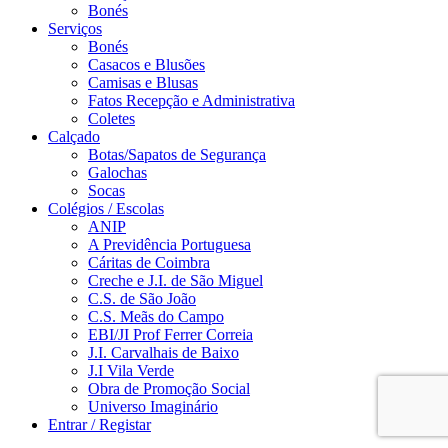
Bonés
Serviços
Bonés
Casacos e Blusões
Camisas e Blusas
Fatos Recepção e Administrativa
Coletes
Calçado
Botas/Sapatos de Segurança
Galochas
Socas
Colégios / Escolas
ANIP
A Previdência Portuguesa
Cáritas de Coimbra
Creche e J.I. de São Miguel
C.S. de São João
C.S. Meãs do Campo
EBI/JI Prof Ferrer Correia
J.I. Carvalhais de Baixo
J.I Vila Verde
Obra de Promoção Social
Universo Imaginário
Entrar / Registar