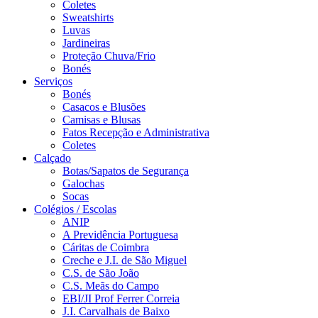
Coletes
Sweatshirts
Luvas
Jardineiras
Proteção Chuva/Frio
Bonés
Serviços
Bonés
Casacos e Blusões
Camisas e Blusas
Fatos Recepção e Administrativa
Coletes
Calçado
Botas/Sapatos de Segurança
Galochas
Socas
Colégios / Escolas
ANIP
A Previdência Portuguesa
Cáritas de Coimbra
Creche e J.I. de São Miguel
C.S. de São João
C.S. Meãs do Campo
EBI/JI Prof Ferrer Correia
J.I. Carvalhais de Baixo