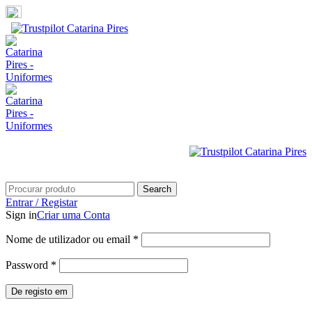
Portes grátis em compras superiores a 100€
Search
Entrar / Registar
Sign in
Criar uma Conta
Nome de utilizador ou email
*
Password
*
De registo em