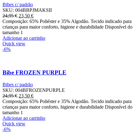
Bibes c/ padrão
SKU:
004BBPJMAKSII
O
Preço
24,95
€
23,50
€
preço
atual
Composição: 65% Poliéster e 35% Algodão. Tecido indicado para
original
é:
crianças para maior conforto, higiene e durabilidade Disponível do
era:
23,50 €.
tamanho 1
24,95 €.
Adicionar ao carrinho
Quick view
-6%
Bibe FROZEN PURPLE
Bibes c/ padrão
SKU:
004BFROZENPURPLE
O
Preço
24,95
€
23,50
€
preço
atual
Composição: 65% Poliéster e 35% Algodão. Tecido indicado para
original
é:
crianças para maior conforto, higiene e durabilidade Disponível do
era:
23,50 €.
tamanho 1
24,95 €.
Adicionar ao carrinho
Quick view
-6%