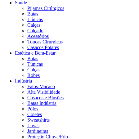
Saúde
Pijamas Cirúrgicos
Batas
Túnicas
Calças
Calçado
Acessórios
Toucas Cirúrgicas
Casacos Polares
Estética e Bem-Estar
Batas
Túnicas
Calças
Robes
Indústria
Fatos-Macaco
Alta Visibilidade
Casacos e Blusões
Batas Indústria
Pólos
Coletes
Sweatshirts
Luvas
Jardineiras
Proteção Chuva/Frio