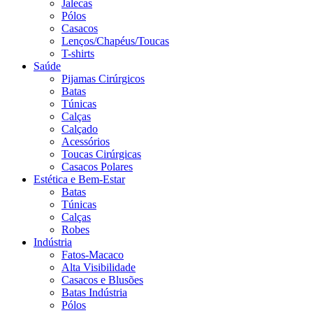
Jalecas
Pólos
Casacos
Lenços/Chapéus/Toucas
T-shirts
Saúde
Pijamas Cirúrgicos
Batas
Túnicas
Calças
Calçado
Acessórios
Toucas Cirúrgicas
Casacos Polares
Estética e Bem-Estar
Batas
Túnicas
Calças
Robes
Indústria
Fatos-Macaco
Alta Visibilidade
Casacos e Blusões
Batas Indústria
Pólos