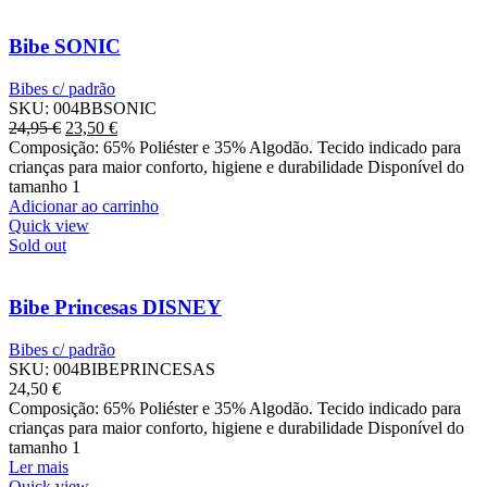
Bibe SONIC
Bibes c/ padrão
SKU:
004BBSONIC
O
Preço
24,95
€
23,50
€
preço
atual
Composição: 65% Poliéster e 35% Algodão. Tecido indicado para
original
é:
crianças para maior conforto, higiene e durabilidade Disponível do
era:
23,50 €.
tamanho 1
24,95 €.
Adicionar ao carrinho
Quick view
Sold out
Bibe Princesas DISNEY
Bibes c/ padrão
SKU:
004BIBEPRINCESAS
24,50
€
Composição: 65% Poliéster e 35% Algodão. Tecido indicado para
crianças para maior conforto, higiene e durabilidade Disponível do
tamanho 1
Ler mais
Quick view