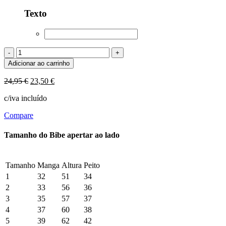
Texto
Bibe
PEPPA
Adicionar ao carrinho
quantidade
O
Preço
24,95
€
23,50
€
preço
atual
c/iva incluído
original
é:
era:
23,50 €.
Compare
24,95 €.
Tamanho do Bibe apertar ao lado
Tamanho
Manga
Altura
Peito
1
32
51
34
2
33
56
36
3
35
57
37
4
37
60
38
5
39
62
42